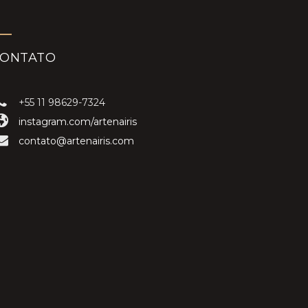
CONTATO
+55 11 98629-7324
instagram.com/artenairis
contato@artenairis.com