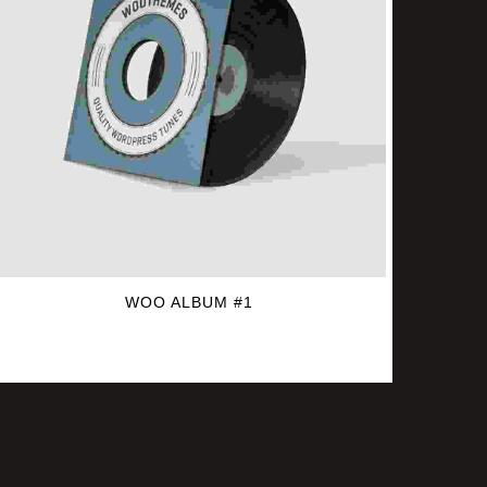
WOO ALBUM #1
$
9.00