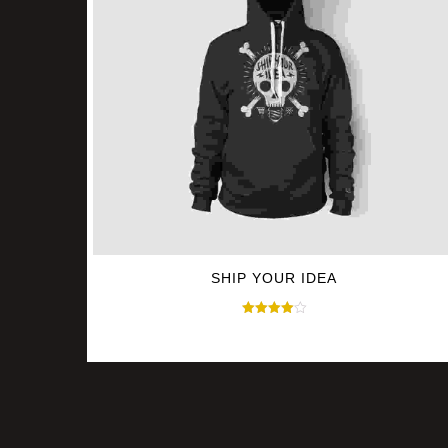
SHIP YOUR IDEA
Avaliação
$
30.00
$
35.00
4.00
de 5