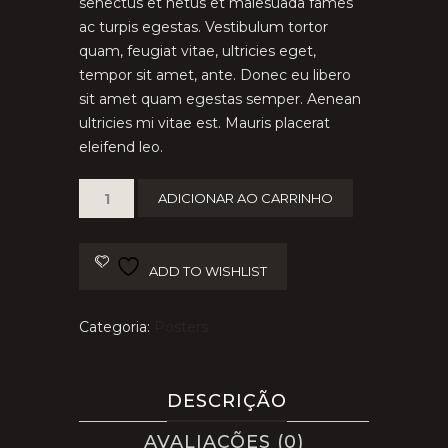
senectus et netus et malesuada fames
ac turpis egestas. Vestibulum tortor
quam, feugiat vitae, ultricies eget,
tempor sit amet, ante. Donec eu libero
sit amet quam egestas semper. Aenean
ultricies mi vitae est. Mauris placerat
eleifend leo.
Ship
ADICIONAR AO CARRINHO
Your
Idea
quantidade
ADD TO WISHLIST
Categoria:
Posters
DESCRIÇÃO
AVALIAÇÕES (0)