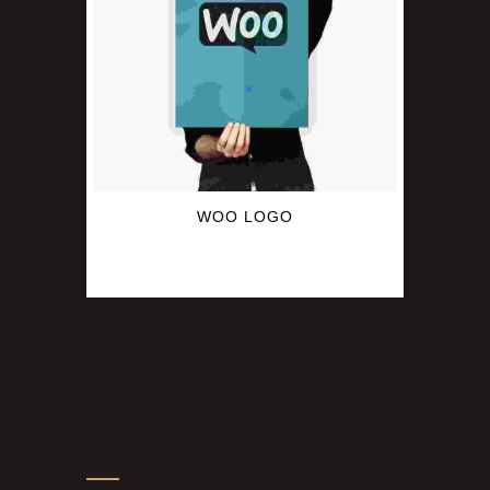
WOO LOGO
$
15.00
$
14.00