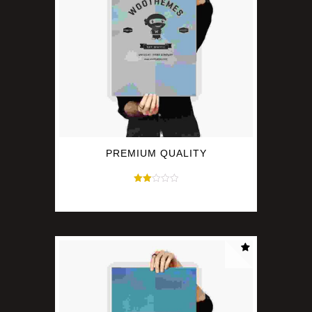
PREMIUM QUALITY
Avaliação
$
15.00
2.00
de 5