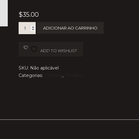
$
35.00
Ship
ADICIONAR AO CARRINHO
Your
Idea
quantidade
ADD TO WISHLIST
SKU:
Não aplicável
Categorias:
Clothing
,
Hoodies