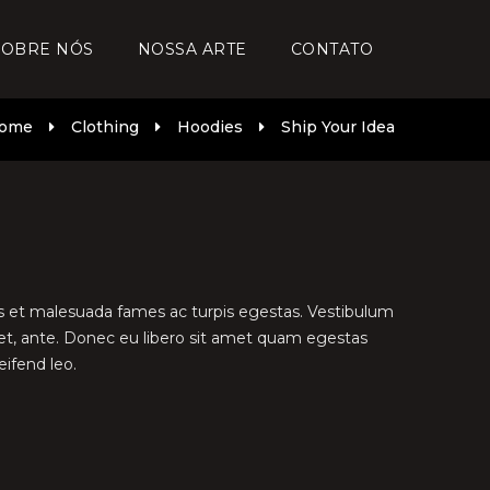
SOBRE NÓS
NOSSA ARTE
CONTATO
ome
Clothing
Hoodies
Ship Your Idea
us et malesuada fames ac turpis egestas. Vestibulum
amet, ante. Donec eu libero sit amet quam egestas
eifend leo.