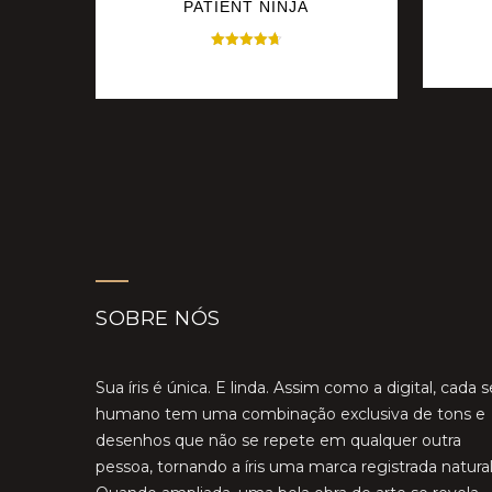
PATIENT NINJA
Avaliação
$
35.00
4.67
de 5
SOBRE NÓS
Sua íris é única. E linda. Assim como a digital, cada s
humano tem uma combinação exclusiva de tons e
desenhos que não se repete em qualquer outra
pessoa, tornando a íris uma marca registrada natural