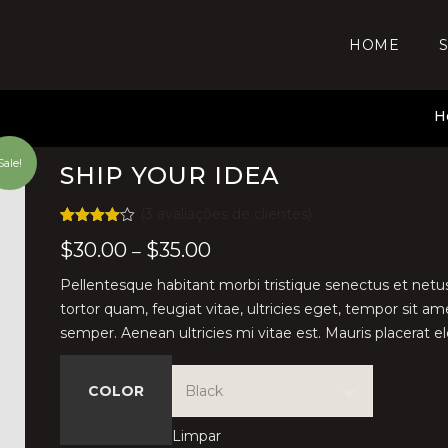
HOME
H
Sale!
SHIP YOUR IDEA
(
3
avaliações de clientes)
Avaliado
3
$
30.00
$
35.00
–
como
4.00
de
5, com
Pellentesque habitant morbi tristique senectus et net
baseado
em
tortor quam, feugiat vitae, ultricies eget, tempor sit 
avaliações
semper. Aenean ultricies mi vitae est. Mauris placerat el
de
clientes
COLOR
Limpar