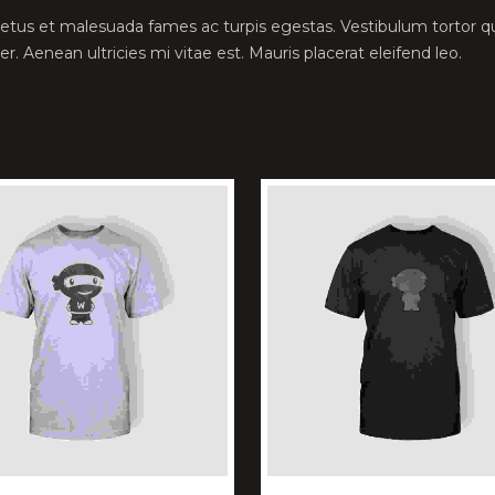
etus et malesuada fames ac turpis egestas. Vestibulum tortor qua
 Aenean ultricies mi vitae est. Mauris placerat eleifend leo.