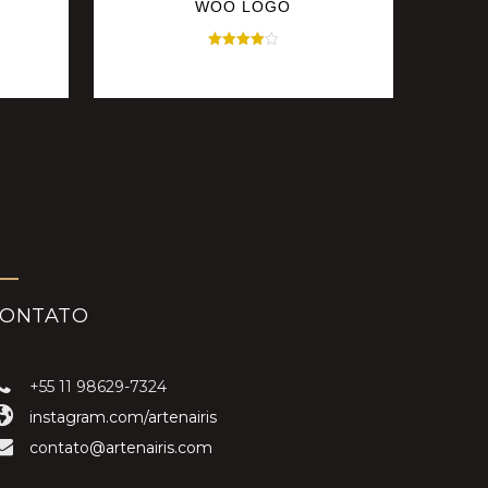
WOO LOGO
Avaliação
$
35.00
4.00
de 5
CONTATO
+55 11 98629-7324
instagram.com/artenairis
contato@artenairis.com