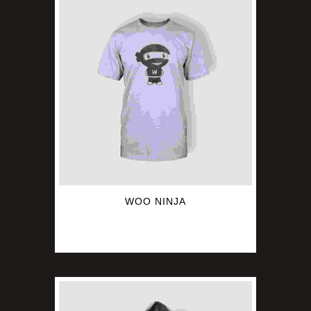
WOO NINJA
$
20.00