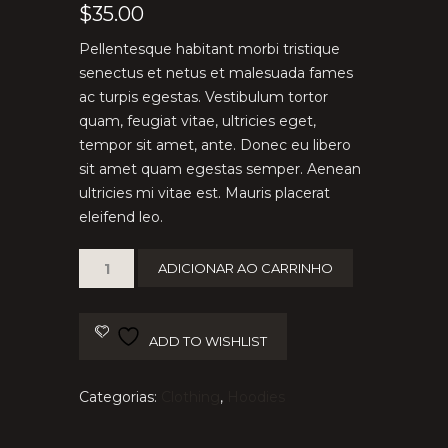
Avaliado
3
$
35.00
como
4.67
de 5, com
baseado
Pellentesque habitant morbi tristique
em
avaliações
senectus et netus et malesuada fames
de
ac turpis egestas. Vestibulum tortor
clientes
quam, feugiat vitae, ultricies eget,
tempor sit amet, ante. Donec eu libero
sit amet quam egestas semper. Aenean
ultricies mi vitae est. Mauris placerat
eleifend leo.
Patient
ADICIONAR AO CARRINHO
Ninja
quantidade
ADD TO WISHLIST
Categorias:
Clothing
,
Hoodies