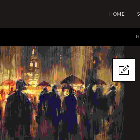
HOME
H