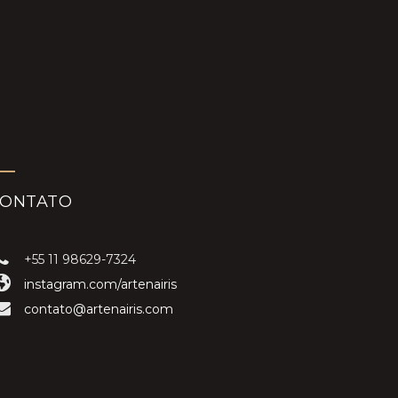
CONTATO
+55 11 98629-7324
instagram.com/artenairis
contato@artenairis.com