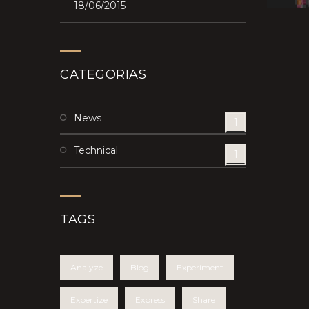
18/06/2015
CATEGORIAS
News
1
Technical
1
TAGS
Analyze
Blog
Experiment
Expertize
Express
Share