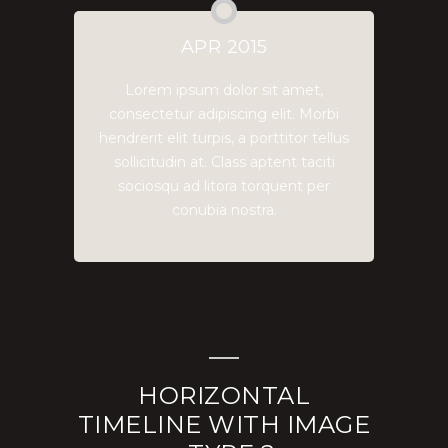
APR 2015
Lorem ipsum dolor sit amet,
consectetur adipiscing elit. Morbi
hendrerit elit turpis, a porttitor tellus
sollicitudin at. Class aptent taciti
sociosqu ad litora torquent per
conubia nostra.
HORIZONTAL
TIMELINE WITH IMAGE