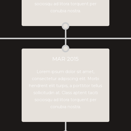
sociosqu ad litora torquent per
conubia nostra.
MAR 2015
Lorem ipsum dolor sit amet,
consectetur adipiscing elit. Morbi
hendrerit elit turpis, a porttitor tellus
sollicitudin at. Class aptent taciti
sociosqu ad litora torquent per
conubia nostra.