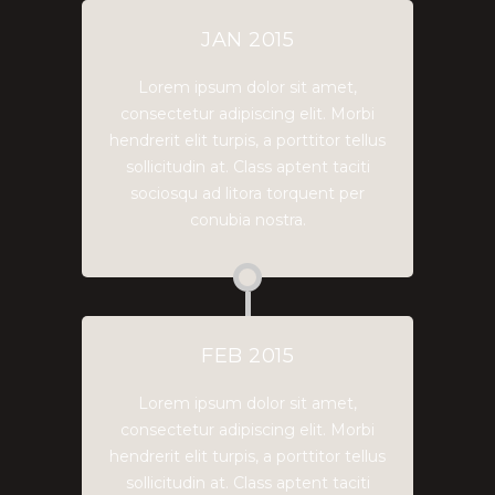
JAN 2015
Lorem ipsum dolor sit amet,
consectetur adipiscing elit. Morbi
hendrerit elit turpis, a porttitor tellus
sollicitudin at. Class aptent taciti
sociosqu ad litora torquent per
conubia nostra.
FEB 2015
Lorem ipsum dolor sit amet,
consectetur adipiscing elit. Morbi
hendrerit elit turpis, a porttitor tellus
sollicitudin at. Class aptent taciti